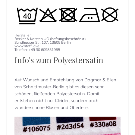
Hersteller:
Becker & Karsten UG (haftungsbeschränkt)
Sandhauser Str. 107, 13505 Berlin
www.stoff.love
Telefon: +49 30 609851965
Info's zum
Polyestersatin
Auf Wunsch und Empfehlung von Dagmar & Ellen
von Schnittmuster-Berlin gibt es diesen sehr
schönen, fließenden Polyestersatin. Damit
entstehen nicht nur Kleider, sondern auch
wunderschöne Blusen und Oberteile.