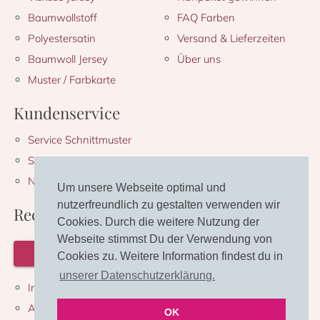
Baumwollstoff
FAQ Farben
Polyestersatin
Versand & Lieferzeiten
Baumwoll Jersey
Über uns
Muster / Farbkarte
Kundenservice
Service Schnittmuster
Service Stoffe
Newsletter
Um unsere Webseite optimal und
nutzerfreundlich zu gestalten verwenden wir
Rechtliches
Cookies. Durch die weitere Nutzung der
Webseite stimmst Du der Verwendung von
VERTRAG WIDERRUFEN
Cookies zu. Weitere Information findest du in
unserer Datenschutzerklärung.
Impre
ssum
A
G
B
OK